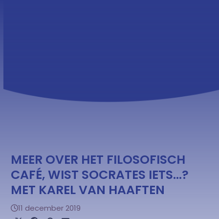
Skip
Open
Close
to
mobile
mobile
content
menu
menu
MEER OVER HET FILOSOFISCH
CAFÉ, WIST SOCRATES IETS…?
MET KAREL VAN HAAFTEN
11 december 2019