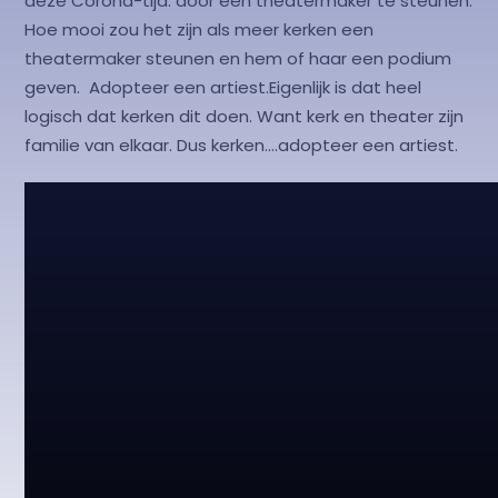
deze Corona-tijd: door een theatermaker te steunen.
Hoe mooi zou het zijn als meer kerken een
theatermaker steunen en hem of haar een podium
geven. Adopteer een artiest.Eigenlijk is dat heel
logisch dat kerken dit doen. Want kerk en theater zijn
familie van elkaar. Dus kerken….adopteer een artiest.