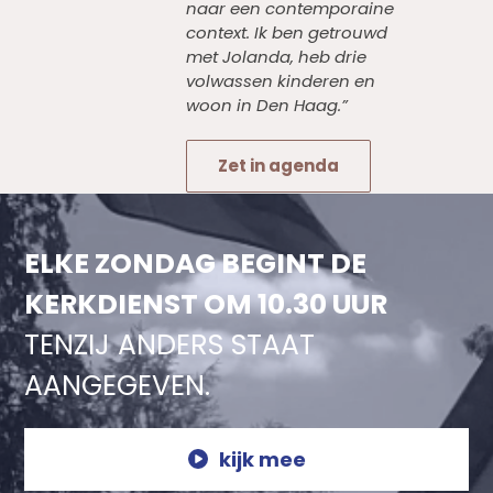
naar een contemporaine
context. Ik ben getrouwd
met Jolanda, heb drie
volwassen kinderen en
woon in Den Haag.”
Zet in agenda
ELKE ZONDAG BEGINT DE
KERKDIENST OM 10.30 UUR
TENZIJ ANDERS STAAT
AANGEGEVEN.
kijk mee