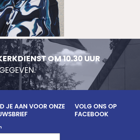
KERKDIENST OM 10.30 UUR
NGEGEVEN.
D JE AAN VOOR ONZE
VOLG ONS OP
UWSBRIEF
FACEBOOK
m