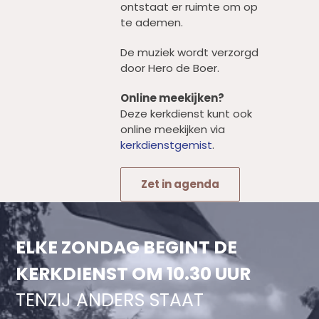
ontstaat er ruimte om op
te ademen.
De muziek wordt verzorgd
door Hero de Boer.
Online meekijken?
Deze kerkdienst kunt ook
online meekijken via
kerkdienstgemist
.
Zet in agenda
ELKE ZONDAG BEGINT DE
KERKDIENST OM 10.30 UUR
TENZIJ ANDERS STAAT