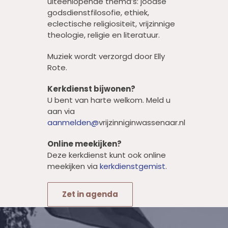
uiteenlopende thema’s: joodse
godsdienstfilosofie, ethiek,
eclectische religiositeit, vrijzinnige
theologie, religie en literatuur.
Muziek wordt verzorgd door Elly
Rote.
Kerkdienst bijwonen?
U bent van harte welkom. Meld u
aan via
aanmelden@
vrijzinniginwassenaar.nl
Online meekijken?
Deze kerkdienst kunt ook online
meekijken via
kerkdienstgemist
.
Zet in agenda