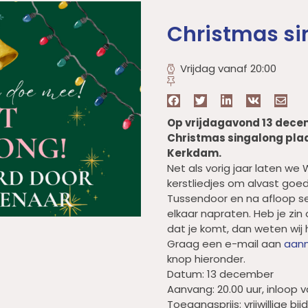
Christmas si
Vrijdag vanaf 20:00
Op vrijdagavond 13 decem
Christmas singalong plaa
Kerkdam.
Net als vorig jaar laten 
kerstliedjes om alvast goed
Tussendoor en na afloop se
elkaar napraten. Heb je zi
dat je komt, dan weten wij
Graag een e-mail aan
aanm
knop hieronder.
Datum: 13 december
Aanvang: 20.00 uur, inloop v
Toegangsprijs: vrijwillige bi