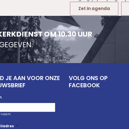
Zet in agenda
KERKDIENST OM 10.30 UUR
NGEGEVEN.
D JE AAN VOOR ONZE
VOLG ONS OP
UWSBRIEF
FACEBOOK
m
ernaam
iladres
*