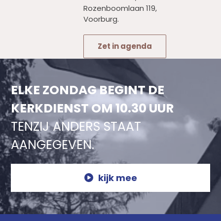
Rozenboomlaan 119,
Voorburg.
Zet in agenda
ELKE ZONDAG BEGINT DE
KERKDIENST OM 10.30 UUR
TENZIJ ANDERS STAAT
AANGEGEVEN.
kijk mee