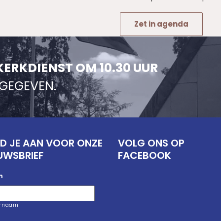
Zet in agenda
KERKDIENST OM 10.30 UUR
NGEGEVEN.
D JE AAN VOOR ONZE
VOLG ONS OP
UWSBRIEF
FACEBOOK
m
ernaam