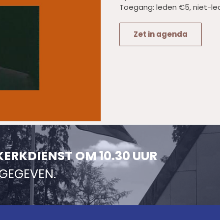
Toegang: leden €5, niet-le
Zet in agenda
KERKDIENST OM 10.30 UUR
NGEGEVEN.