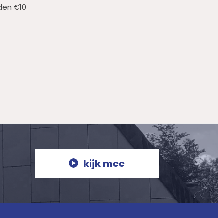
den €10
kijk mee