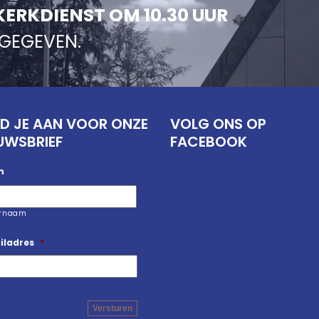
KERKDIENST OM 10.30 UUR
NGEGEVEN.
D JE AAN VOOR ONZE
VOLG ONS OP
UWSBRIEF
FACEBOOK
m
ernaam
iladres
*