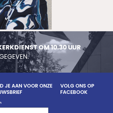
KERKDIENST OM 10.30 UUR
NGEGEVEN.
D JE AAN VOOR ONZE
VOLG ONS OP
UWSBRIEF
FACEBOOK
m