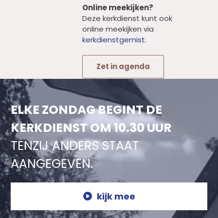
Online meekijken?
Deze kerkdienst kunt ook
online meekijken via
kerkdienstgemist
.
Zet in agenda
ELKE ZONDAG BEGINT DE
KERKDIENST OM 10.30 UUR
TENZIJ ANDERS STAAT
AANGEGEVEN.
kijk mee