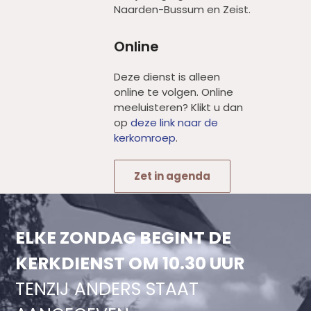
Naarden-Bussum en Zeist.
Online
Deze dienst is alleen
online te volgen. Online
meeluisteren? Klikt u dan
op
deze link naar de
kerkomroep
.
Zet in agenda
ELKE ZONDAG BEGINT DE
KERKDIENST OM 10.30 UUR
TENZIJ ANDERS STAAT