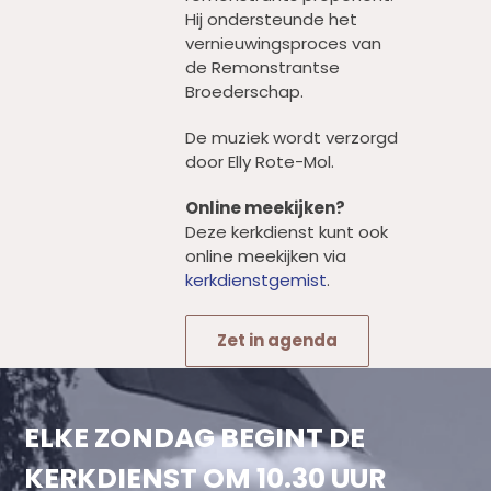
Hij ondersteunde het
vernieuwingsproces van
de Remonstrantse
Broederschap.
De muziek wordt verzorgd
door Elly Rote-Mol.
Online meekijken?
Deze kerkdienst kunt ook
online meekijken via
kerkdienstgemist
.
Zet in agenda
ELKE ZONDAG BEGINT DE
KERKDIENST OM 10.30 UUR