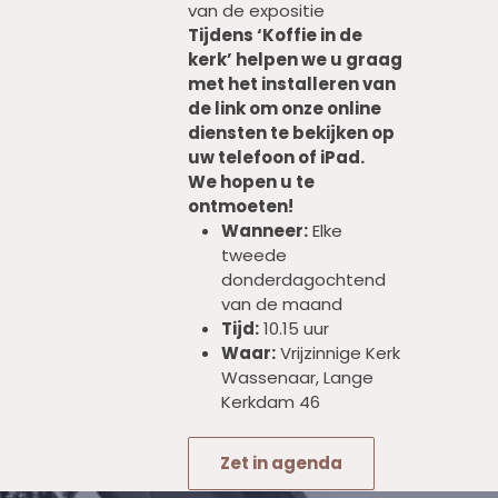
van de expositie
Tijdens ‘Koffie in de
kerk’ helpen we u graag
met het installeren van
de link om onze online
diensten te bekijken op
uw telefoon of iPad.
We hopen u te
ontmoeten!
Wanneer:
Elke
tweede
donderdagochtend
van de maand
Tijd:
10.15 uur
Waar:
Vrijzinnige Kerk
Wassenaar, Lange
Kerkdam 46
Zet in agenda