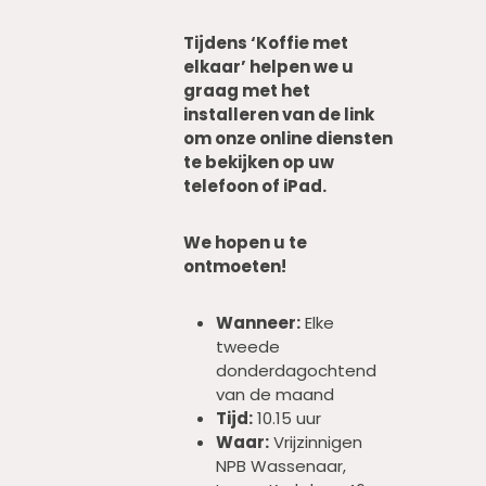
Tijdens ‘Koffie met
elkaar’ helpen we u
graag met het
installeren van de link
om onze online diensten
te bekijken op uw
telefoon of iPad.
We hopen u te
ontmoeten!
Wanneer:
Elke
tweede
donderdagochtend
van de maand
Tijd:
10.15 uur
Waar:
Vrijzinnigen
NPB Wassenaar,