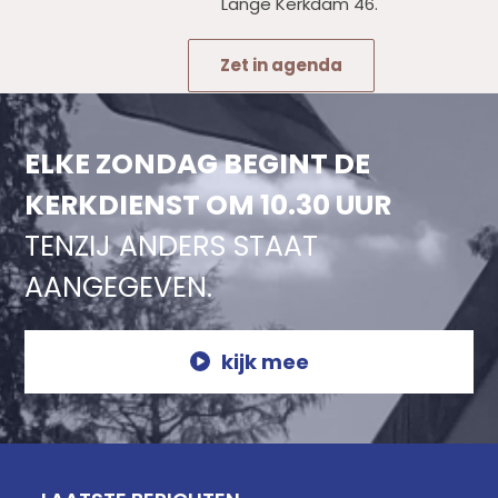
Lange Kerkdam 46.
Zet in agenda
ELKE ZONDAG BEGINT DE
KERKDIENST OM 10.30 UUR
TENZIJ ANDERS STAAT
AANGEGEVEN.
kijk mee