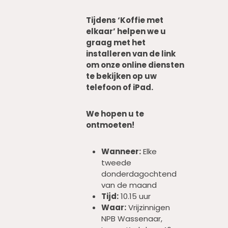
Tijdens ‘Koffie met
elkaar’ helpen we u
graag met het
installeren van de link
om onze online diensten
te bekijken op uw
telefoon of iPad.
We hopen u te
ontmoeten!
Wanneer:
Elke
tweede
donderdagochtend
van de maand
Tijd:
10.15 uur
Waar:
Vrijzinnigen
NPB Wassenaar,