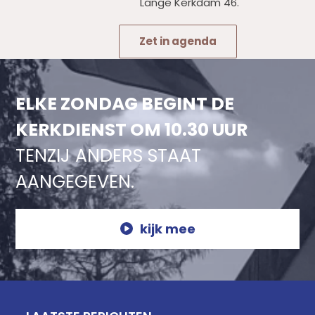
Lange Kerkdam 46.
Zet in agenda
ELKE ZONDAG BEGINT DE
KERKDIENST OM 10.30 UUR
TENZIJ ANDERS STAAT
AANGEGEVEN.
kijk mee