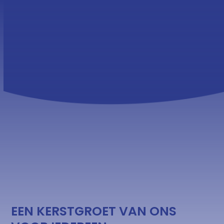
Skip
Open
Close
to
mobile
mobile
content
menu
menu
EEN KERSTGROET VAN ONS