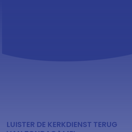
Skip
Open
Close
to
mobile
mobile
content
menu
menu
LUISTER DE KERKDIENST TERUG