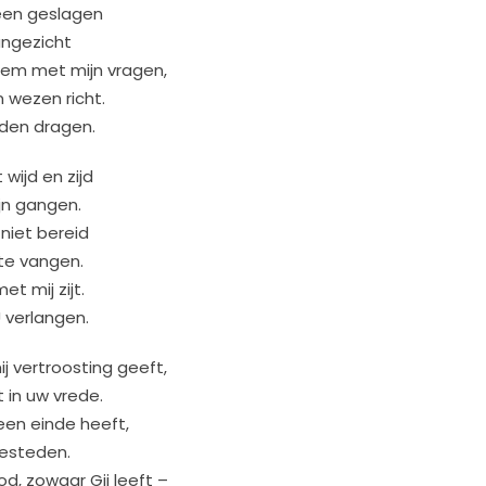
een geslagen
aangezicht
hem met mijn vragen,
n wezen richt.
den dragen.
 wijd en zijd
ijn gangen.
 niet bereid
p te vangen.
met mij zijt.
U verlangen.
j vertroosting geeft,
 in uw vrede.
een einde heeft,
besteden.
d, zowaar Gij leeft –