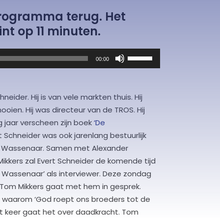
 programma terug. Het
t op 11 minuten.
Gebruik
00:00
Omhoog/Omlaag
pijltoetsen
om
hneider. Hij is van vele markten thuis. Hij
het
ooien. Hij was directeur van de TROS. Hij
volume
g jaar verscheen zijn boek
‘De
te
t Schneider was ook jarenlang bestuurlijk
verhogen
NPB Wassenaar. Samen met Alexander
of
kkers zal Evert Schneider de komende tijd
te
g in Wassenaar’ als interviewer. Deze zondag
verlagen.
Tom Mikkers gaat met hem in gesprek.
en waarom ‘God roept ons broeders tot de
. Dit keer gaat het over daadkracht. Tom