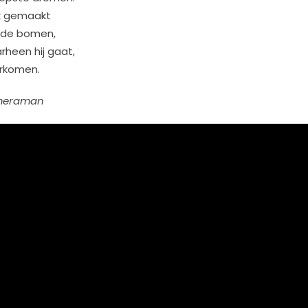
jk gemaakt
n de bomen,
rheen hij gaat,
erkomen.
ameraman