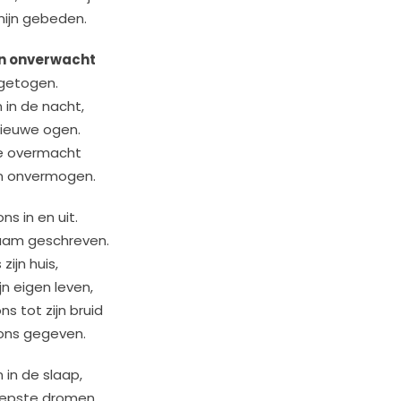
 mijn gebeden.
en onverwacht
 getogen.
n in de nacht,
nieuwe ogen.
le overmacht
ijn onvermogen.
ns in en uit.
naam geschreven.
zijn huis,
jn eigen leven,
s tot zijn bruid
t ons gegeven.
 in de slaap,
diepste dromen.