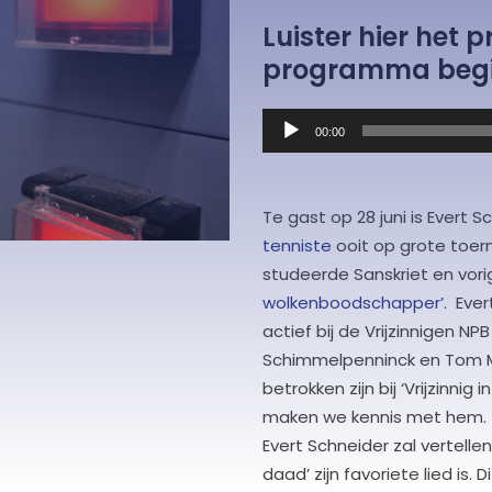
Luister hier het
programma begin
Audiospeler
00:00
Te gast op 28 juni is Evert Sc
tenniste
ooit op grote toern
studeerde Sanskriet en vori
wolkenboodschapper’
. Ever
actief bij de Vrijzinnigen 
Schimmelpenninck en Tom Mi
betrokken zijn bij ‘Vrijzinni
maken we kennis met hem. 
Evert Schneider zal vertell
daad’ zijn favoriete lied is