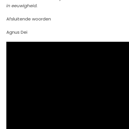
in eeuwigheid.
Afsluitende woorden
Agnus Dei