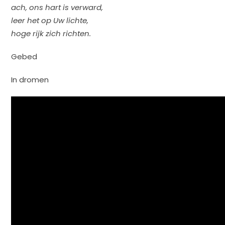
ach, ons hart is verward,
leer het op Uw lichte,
hoge rijk zich richten.
Gebed
In dromen