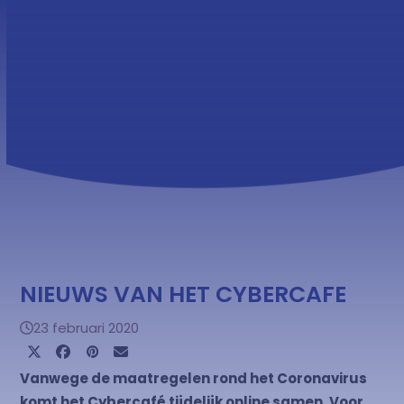
Skip
Open
Close
to
mobile
mobile
content
menu
menu
NIEUWS VAN HET CYBERCAFE
23 februari 2020
Vanwege de maatregelen rond het Coronavirus
komt het Cybercafé tijdelijk online samen. Voor