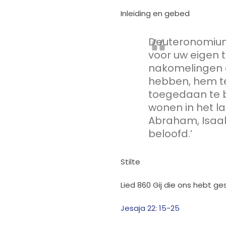
Inleiding en gebed
Deuteronomium 
voor uw eigen 
nakomelingen
hebben, hem 
toegedaan te bl
wonen in het l
Abraham, Isaa
beloofd.’
Stilte
Lied 860 Gij die ons hebt g
Jesaja 22: 15-25