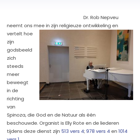
Dr. Rob Nepveu
neemt ons mee in zijn religieuze ontwikkeling e
n
vertelt hoe
zijn
godsbeeld
zich
steeds
meer
beweegt
in de
richting
van
Spinoza, die God en de Natuur als één
beschouwde. Organist is Elly Rote en de liederen
tijdens deze dienst zijn
513 vers 4
;
978 vers 4
en
1014
vers 1.