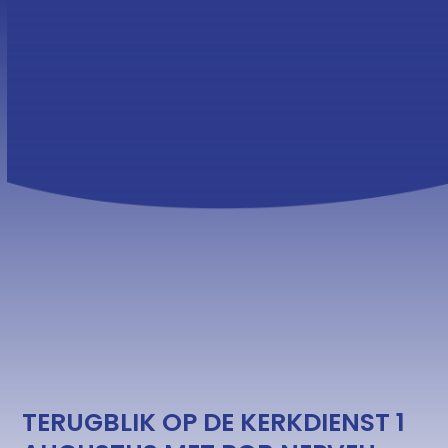
Skip
Open
Close
to
mobile
mobile
content
menu
menu
TERUGBLIK OP DE KERKDIENST 1