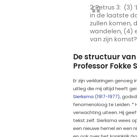
2 Petrus 3: (3) 
in de laatste d
zullen komen, 
wandelen, (4) e
van zijn komst?
De structuur van
Professor Fokke 
Er zijn verklaringen genoeg i
uitleg die mij altijd heeft ge
Sierksma (1917-1977)
, godsd
fenomenoloog te Leiden. * H
verwachting uiteen. Hij gee
tekst zelf. Sierksma wees o
een nieuwe hemel en een nie
en ook over het koninkrijk G