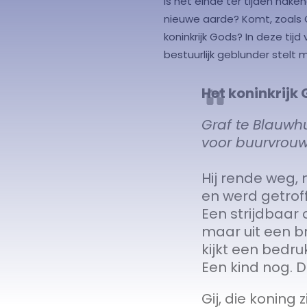
Is het einde ter tijden na
nieuwe aarde? Komt, zoals C
koninkrijk Gods? In deze tij
bestuurlijk geblunder stelt
Het koninkrijk
Graf te Blauwh
voor buurvrouw 
Hij rende weg,
en werd getroffe
Een strijdbaar 
maar uit een b
kijkt een bedruk
Een kind nog. D
Gij, die koning z