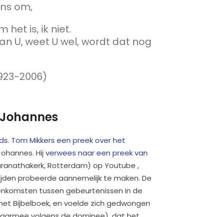
ens om,
het is, ik niet.
van U, weet U wel, wordt dat nog
923-2006)
 Johannes
ds. Tom Mikkers een preek over het
ohannes. Hij
verwees naar een preek van
ranathakerk, Rotterdam) op Youtube ,
tijden probeerde aannemelijk te maken. De
eenkomsten tussen gebeurtenissen in de
n het Bijbelboek, en voelde zich gedwongen
daarmee volgens de dominee), dat het