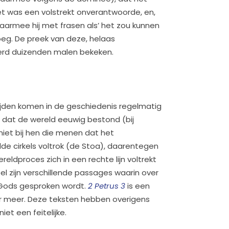
et was een volstrekt onverantwoorde, en,
waarmee hij met frasen als’ het zou kunnen
joeg. De preek van deze, helaas
erd duizenden malen bekeken.
ijden komen in de geschiedenis regelmatig
en dat de wereld eeuwig bestond (bij
niet bij hen die menen dat het
lde cirkels voltrok (de Stoa), daarentegen
reldproces zich in een rechte lijn voltrekt
bel zijn verschillende passages waarin over
k Gods gesproken wordt.
2 Petrus 3
is een
er meer. Deze teksten hebben overigens
et een feitelijke.