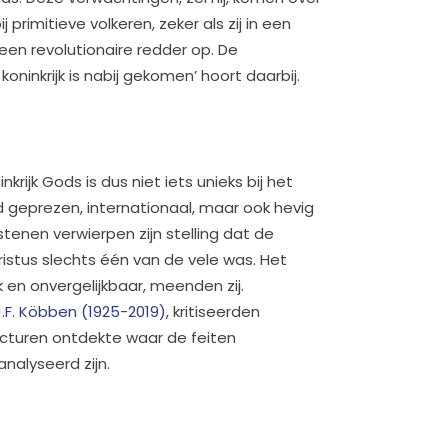
 primitieve volkeren, zeker als zij in een
r een revolutionaire redder op. De
oninkrijk is nabij gekomen’ hoort daarbij.
rijk Gods is dus niet iets unieks bij het
 geprezen, internationaal, maar ook hevig
stenen verwierpen zijn stelling dat de
ristus slechts één van de vele was. Het
 en onvergelijkbaar, meenden zij.
.J.F. Köbben (1925-2019),
kritiseerden
ructuren ontdekte waar de feiten
alyseerd zijn.