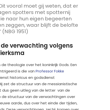
‘Dit vooral moet gij weten, dat er
agen spotters met spotternij
die naar hun eigen begeerten
n zeggen, waar blijft de belofte
’ (NBG 1951)
 de verwachting volgens
Sierksma
n de theologie over het koninkrijk Gods. Een
ïntrigeerd is die van
Professor Fokke
ienst historicus en godsdienst
ij zet de structuur van de messianistische
ft dus geen uitleg van de letter van de
p de structuur van de verwachtingen over
uwe aarde, dus over het einde der tijden,
ods. Deze verwachtingen, zei hij, komen over