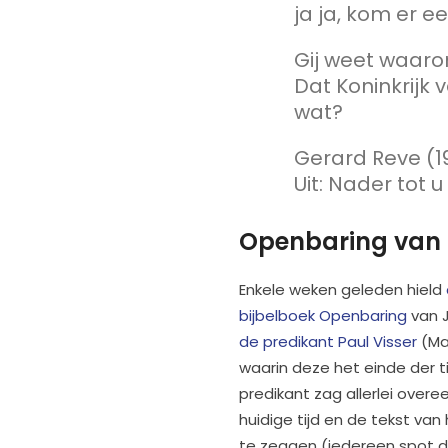
ja ja, kom er e
Gij weet waarom 
Dat Koninkrijk 
wat?
Gerard Reve (1
Uit: Nader tot u
Openbaring van
Enkele weken geleden hield
bijbelboek Openbaring
van J
de predikant Paul Visser
(Ma
waarin deze het einde der 
predikant zag allerlei over
huidige tijd en de tekst va
te zeggen (iedereen spot 