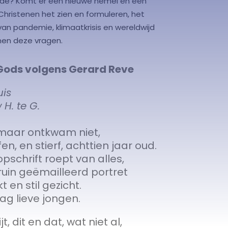
kende? Komt er een nieuwe hemel en een
hristenen het zien en formuleren, het
d van pandemie, klimaatkrisis en wereldwijd
 men deze vragen.
 Gods volgens Gerard Reve
uis
H. te G.
 maar ontkwam niet,
n, en stierf, achttien jaar oud.
opschrift roept van alles,
ruin geëmailleerd portret
t en stil gezicht.
ag lieve jongen.
ijt, dit en dat, wat niet al,