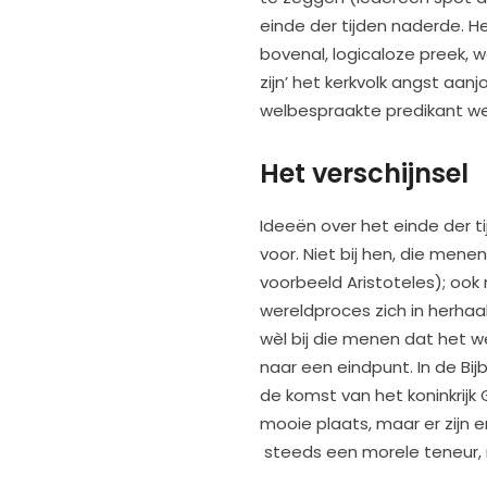
einde der tijden naderde. H
bovenal, logicaloze preek, 
zijn’ het kerkvolk angst aan
welbespraakte predikant w
Het verschijnsel
Ideeën over het einde der t
voor. Niet bij hen, die men
voorbeeld Aristoteles); ook 
wereldproces zich in herhaa
wèl bij die menen dat het we
naar een eindpunt. In de Bij
de komst van het koninkrij
mooie plaats, maar er zijn 
steeds een morele teneur, ni