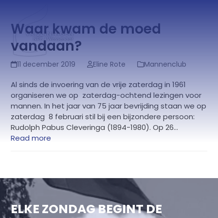
Skip
Open
Close
to
mobile
mobile
Waar kwam de moed
content
menu
menu
vandaan?
11 december 2019
Eline Rote
Mannenclub
Al sinds de invoering van de vrije zaterdag in 1961
organiseren we op zaterdag-ochtend lezingen voor
mannen. In het jaar van 75 jaar bevrijding staan we op
zaterdag 8 februari stil bij een bijzondere persoon:
Rudolph Pabus Cleveringa (1894-1980). Op 26…
Read more
ELKE ZONDAG BEGINT DE