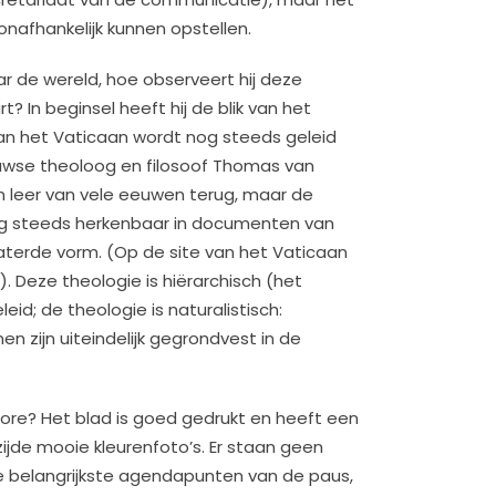
 onafhankelijk kunnen opstellen.
ar de wereld, hoe observeert hij deze
? In beginsel heeft hij de blik van het
n het Vaticaan wordt nog steeds geleid
wse theoloog en filosoof Thomas van
n leer van vele eeuwen terug, maar de
og steeds herkenbaar in documenten van
rwaterde vorm. (Op de site van het Vaticaan
. Deze theologie is hiërarchisch (het
id; de theologie is naturalistisch:
en zijn uiteindelijk gegrondvest in de
ore? Het blad is goed gedrukt en heeft een
zijde mooie kleurenfoto’s. Er staan geen
de belangrijkste agendapunten van de paus,