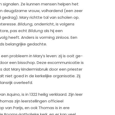
jn signalen. Ze kunnen mensen helpen het
 een deugdzame vrouw, volhardend (een zeer
 gedrag). Mary richtte tal van scholen op.
nteresse.
Bildung
, onderricht, is volgens
tore, pas echt
Bildung
als hij een
olg heeft. Anders is vorming zinloos. Een
s belangrijke gedachte.
een probleem in Mary’s leven: zij is ooit ge-
or een bisschop. Deze excommunicatie is
 dat Mary kindermisbruik door een priester
t niet goed in de kerkelijke organisatie. Zij
nsrijk overleefd.
 Aquino, is in 1322 heilig verklaard. Zijn leer
homas zijn leerstellingen officieel
p van Parijs, en ook Thomas is in ere
 de Rooms-katholieke kerk, en er kan veel