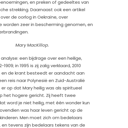
benoemingen, en preken of gedeeltes van
he strekking. Daarnaast ook een artikel
, over de oorlog in Oekraïne, over
te worden zeer in bescherming genomen, en
erbrandingen.
Mary MacKillop.
r analyse: een bijdrage over een heilige,
1909; in 1995 is zij zalig verklaard, 2010
alië, en de krant besteedt er aandacht aan
n reis naar Polynesië en Zuid-Australië
er op dat Mary heilig was als spiritueel
p het hogere gericht. Zij heeft twee
at word je niet heilig, met één wonder kun
bovendien was haar leven gericht op de
inderen. Men moet zich om bedelaars
en tevens zijn bedelaars tekens van de