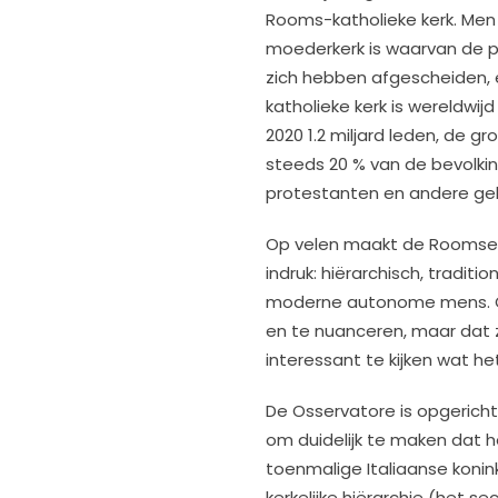
Rooms-katholieke kerk. Me
moederkerk is waarvan de pr
zich hebben afgescheiden, 
katholieke kerk is wereldwij
2020 1.2 miljard leden, de gr
steeds 20 % van de bevolki
protestanten en andere ge
Op velen maakt de Roomse 
indruk: hiërarchisch, traditi
moderne autonome mens. Op d
en te nuanceren, maar dat zal 
interessant te kijken wat he
De Osservatore is opgericht 
om duidelijk te maken dat 
toenmalige Italiaanse konin
kerkelijke hiërarchie (het 