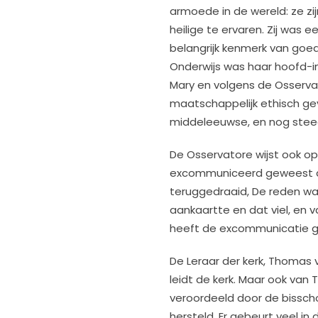
armoede in de wereld: ze zi
heilige te ervaren. Zij was
belangrijk kenmerk van goed
Onderwijs was haar hoofd-i
Mary en volgens de Osserva
maatschappelijk ethisch gev
middeleeuwse, en nog steed
De Osservatore wijst ook op 
excommuniceerd geweest do
teruggedraaid, De reden was
aankaartte en dat viel, en val
heeft de excommunicatie gla
De Leraar der kerk, Thomas van
leidt de kerk. Maar ook van T
veroordeeld door de bisscho
hersteld. Er gebeurt veel in