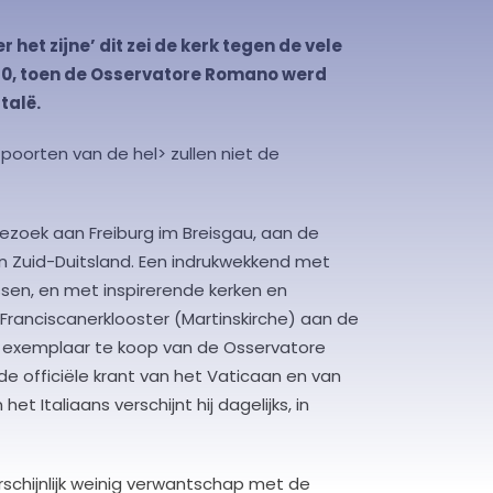
 het zijne’ dit zei de kerk tegen de vele
850, toen de Osservatore Romano werd
talë.
e poorten van de hel> zullen niet de
ezoek aan Freiburg im Breisgau, aan de
n Zuid-Duitsland. Een indrukwekkend met
en, en met inspirerende kerken en
 Franciscanerklooster (Martinskirche) aan de
n exemplaar te koop van de Osservatore
e officiële krant van het Vaticaan en van
et Italiaans verschijnt hij dagelijks, in
rschijnlijk weinig verwantschap met de