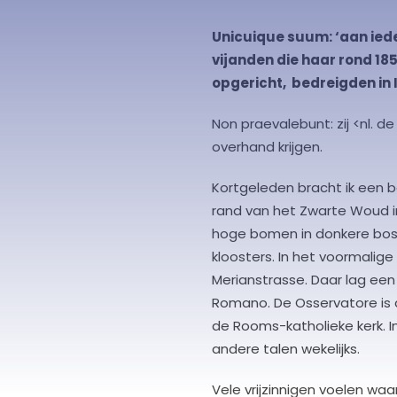
Unicuique suum: ‘aan ieder
vijanden die haar rond 1
opgericht, bedreigden in I
Non praevalebunt: zij <nl. d
overhand krijgen.
Kortgeleden bracht ik een b
rand van het Zwarte Woud i
hoge bomen in donkere boss
kloosters. In het voormalige
Merianstrasse. Daar lag ee
Romano. De Osservatore is d
de Rooms-katholieke kerk. In h
andere talen wekelijks.
Vele vrijzinnigen voelen waa