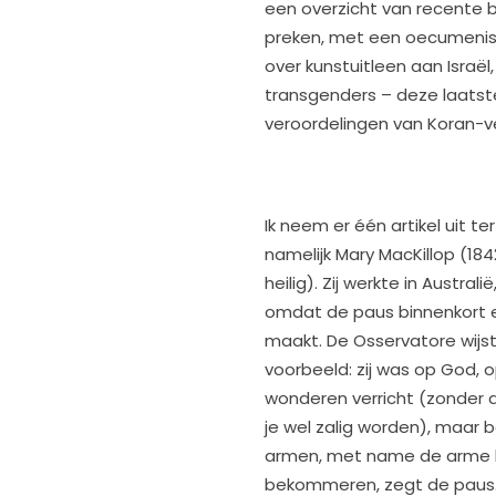
een overzicht van recente 
preken, met een oecumenisc
over kunstuitleen aan Israël
transgenders – deze laats
veroordelingen van Koran-v
Ik neem er één artikel uit te
namelijk Mary MacKillop (1842-
heilig). Zij werkte in Austr
omdat de paus binnenkort ee
maakt. De Osservatore wijst 
voorbeeld: zij was op God, o
wonderen verricht (zonder d
je wel zalig worden), maar 
armen, met name de arme k
bekommeren, zegt de paus. 