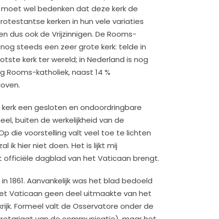
n moet wel bedenken dat deze kerk de
otestantse kerken in hun vele variaties
en dus ook de Vrijzinnigen. De Rooms-
d nog steeds een zeer grote kerk: telde in
ootste kerk ter wereld; in Nederland is nog
ng Rooms-katholiek, naast 14 %
loven.
kerk een gesloten en ondoordringbare
oneel, buiten de werkelijkheid van de
ie voorstelling valt veel toe te lichten
ik hier niet doen. Het is lijkt mij
t officiële dagblad van het Vaticaan brengt.
in 1861. Aanvankelijk was het blad bedoeld
het Vaticaan geen deel uitmaakte van het
krijk. Formeel valt de Osservatore onder de
secretariaat van de communicatie), maar het