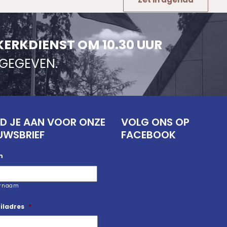
KERKDIENST OM 10.30 UUR
NGEGEVEN.
D JE AAN VOOR ONZE
VOLG ONS OP
UWSBRIEF
FACEBOOK
m
ernaam
iladres
*