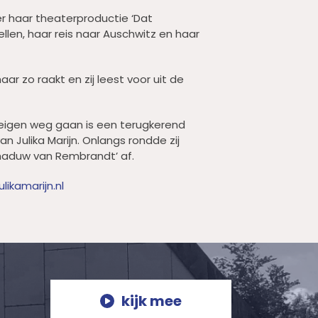
ver haar theaterproductie ‘Dat
ellen, haar reis naar Auschwitz en haar
aar zo raakt en zij leest voor uit de
 eigen weg gaan is een terugkerend
n Julika Marijn. Onlangs rondde zij
haduw van Rembrandt’ af.
likamarijn.nl
kijk mee