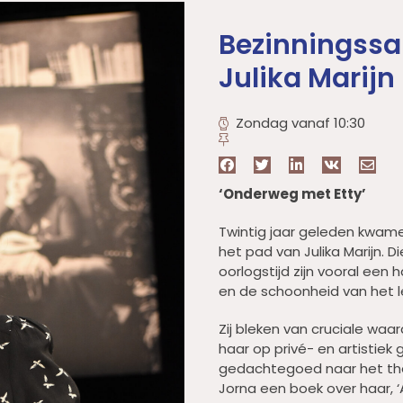
Bezinningss
Julika Marijn
Zondag vanaf 10:30
‘Onderweg met Etty’
Twintig jaar geleden kwam
het pad van Julika Marijn. 
oorlogstijd zijn vooral een h
en de schoonheid van het l
Zij bleken van cruciale waard
haar op privé- en artistiek 
gedachtegoed naar het th
Jorna een boek over haar, ‘Al