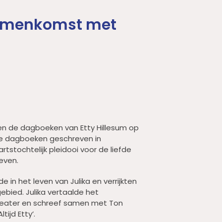
amenkomst met
en de dagboeken van Etty Hillesum op
Die dagboeken geschreven in
artstochtelijk pleidooi voor de liefde
even.
e in het leven van Julika en verrijkten
gebied. Julika vertaalde het
eater en schreef samen met Ton
tijd Etty’.