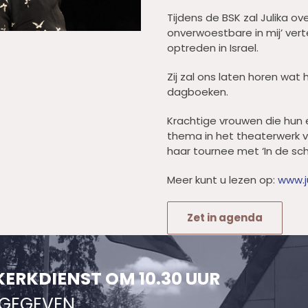
Tijdens de BSK zal Julika o
onverwoestbare in mij’ vert
optreden in Israel.
Zij zal ons laten horen wat h
dagboeken.
Krachtige vrouwen die hun
thema in het theaterwerk va
haar tournee met ‘In de sc
Meer kunt u lezen op:
www.ju
Zet in agenda
KERKDIENST OM 10.30 UUR
NGEGEVEN.