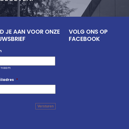
D JE AAN VOOR ONZE
VOLG ONS OP
UWSBRIEF
FACEBOOK
m
ernaam
iladres
*