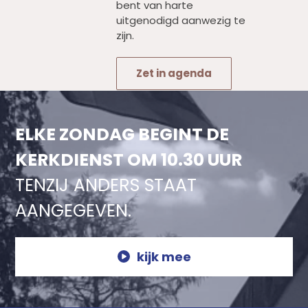
bent van harte
uitgenodigd aanwezig te
zijn.
Zet in agenda
ELKE ZONDAG BEGINT DE
KERKDIENST OM 10.30 UUR
TENZIJ ANDERS STAAT
AANGEGEVEN.
kijk mee