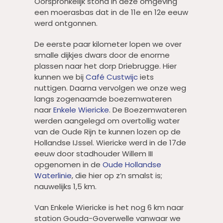
Oorspronkelijk stond in deze omgeving
een moerasbas dat in de 11e en 12e eeuw
werd ontgonnen.
De eerste paar kilometer lopen we over
smalle dijkjes dwars door de enorme
plassen naar het dorp Driebrugge. Hier
kunnen we bij
Café Custwijc
iets
nuttigen. Daarna vervolgen we onze weg
langs zogenaamde boezemwateren
naar
Enkele Wiericke
. De Boezemwateren
werden aangelegd om overtollig water
van de Oude Rijn te kunnen lozen op de
Hollandse IJssel. Wiericke werd in de 17de
eeuw door stadhouder Willem III
opgenomen in de
Oude Hollandse
Waterlinie
, die hier op z’n smalst is;
nauwelijks 1,5 km.
Van Enkele Wiericke is het nog 6 km naar
station Gouda-Goverwelle vanwaar we