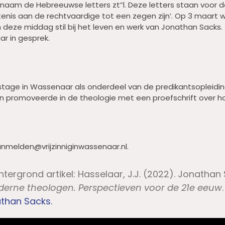
ijn naam de Hebreeuwse letters zt”l. Deze letters staan voo
tenis aan de rechtvaardige tot een zegen zijn’. Op 3 maart
deze middag stil bij het leven en werk van Jonathan Sacks.
r in gesprek.
stage in Wassenaar als onderdeel van de predikantsopleid
n promoveerde in de theologie met een proefschrift over 
anmelden@vrijzinniginwassenaar.nl.
achtergrond artikel: Hasselaar, J.J. (2022). Jonathan
erne theologen. Perspectieven voor de 21e eeuw
than Sacks.