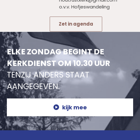
o.v.v. Hofjeswandeling
Zet in agenda
ELKE ZONDAG BEGINT DE
KERKDIENST OM 10.30 UUR
TENZIJ ANDERS STAAT
AANGEGEVEN.
kijk mee