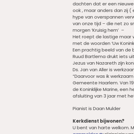
dachten dat er een nieuwe 
ook , maar anders dan zij ( 
hype van overspannen verwa
van onze tijd – die net zo 
morgen ‘Kruisig hem’ –
Het roept de lastige maar 
met de woorden ‘Uw Koninkri
Een prachtig beeld van de
Ruud Bartlema drukt iets u
Jezus van Nazareth zijn kon
Ds. Jan van Aller is werkzaam
“Daarvoor was ik werkzaam 
Gemeente Haarlem. Van 1998
de Koninklijke Marine, een h
afsluiting van 3 jaar met h
Pianist is Daan Mulder
Kerkdienst bijwonen?
U bent van harte welkom. M