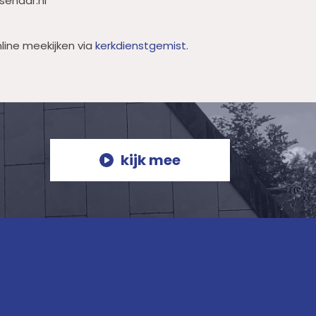
ssenaar.nl
line meekijken via
kerkdienstgemist
.
kijk mee