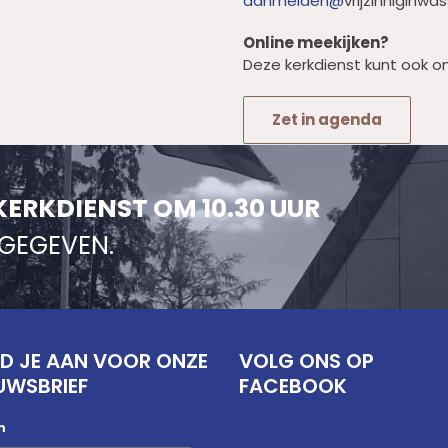
aanmelden@
vrijzinniginwa
Online meekijken?
Deze kerkdienst kunt ook on
Zet in agenda
KERKDIENST OM 10.30 UUR
NGEGEVEN.
D JE AAN VOOR ONZE
VOLG ONS OP
UWSBRIEF
FACEBOOK
m