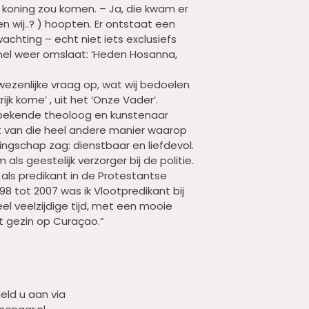
koning zou komen. – Ja, die kwam er
en wij..? ) hoopten. Er ontstaat een
chting – echt niet iets exclusiefs
snel weer omslaat: ‘Heden Hosanna,
wezenlijke vraag op, wat wij bedoelen
jk kome’ , uit het ‘Onze Vader’.
 bekende theoloog en kunstenaar
it van die heel andere manier waarop
ingschap zag: dienstbaar en liefdevol.
 als geestelijk verzorger bij de politie.
als predikant in de Protestantse
 tot 2007 was ik Vlootpredikant bij
eel veelzijdige tijd, met een mooie
et gezin op Curaçao.”
eld u aan via