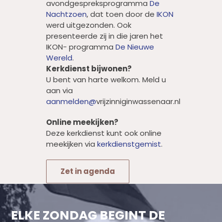
avondgespreksprogramma
De
Nachtzoen
, dat toen door de
IKON
werd uitgezonden. Ook
presenteerde zij in die jaren het
IKON- programma
De Nieuwe
Wereld
.
Kerkdienst bijwonen?
U bent van harte welkom. Meld u
aan via
aanmelden@
vrijzinniginwassenaar.nl
Online meekijken?
Deze kerkdienst kunt ook online
meekijken via
kerkdienstgemist
.
Zet in agenda
ELKE ZONDAG BEGINT DE