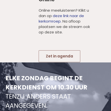
Online meeluisteren? Klikt u
dan op
deze link naar de
kerkomroep.
Na afloop
plaatsen we de stream ook
op deze site.
Zet in agenda
ELKE ZONDAG BEGINT DE
KERKDIENST OM 10.30 UUR
TENZIJ ANDERS STAAT
AANGEGEVEN.