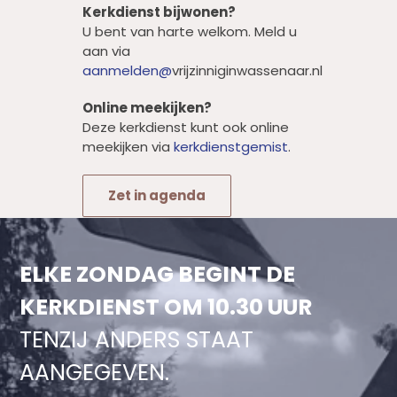
Kerkdienst bijwonen?
U bent van harte welkom. Meld u
aan via
aanmelden@
vrijzinniginwassenaar.nl
Online meekijken?
Deze kerkdienst kunt ook online
meekijken via
kerkdienstgemist
.
Zet in agenda
ELKE ZONDAG BEGINT DE
KERKDIENST OM 10.30 UUR
TENZIJ ANDERS STAAT
AANGEGEVEN.