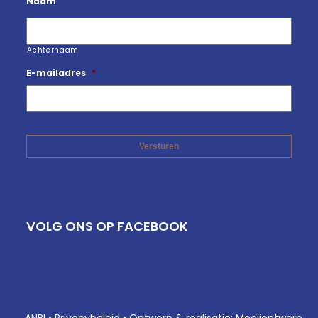
Naam
Achternaam
E-mailadres
*
VOLG ONS OP FACEBOOK
ANBI
•
Privacybeleid
•
Ontwerp & realisatie: Mooijontwerp