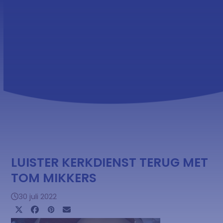
Skip
Open
Close
to
mobile
mobile
content
menu
menu
LUISTER KERKDIENST TERUG MET
TOM MIKKERS
30 juli 2022