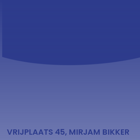
Skip
Open
Close
to
mobile
mobile
content
menu
menu
VRIJPLAATS 45, MIRJAM BIKKER