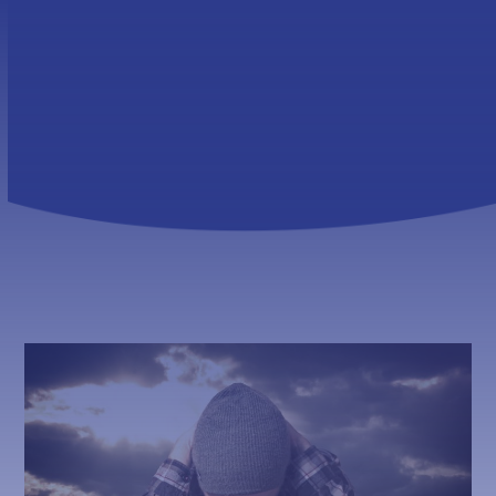
Skip
Open
Close
to
mobile
mobile
content
menu
menu